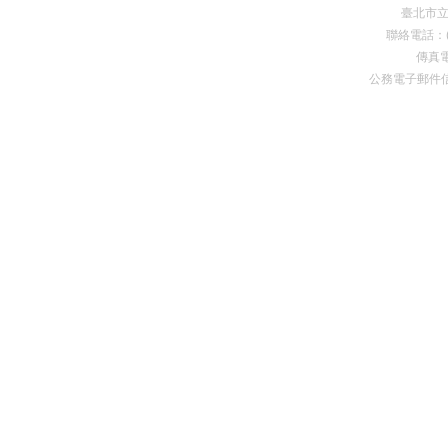
臺北市
聯絡電話：(0
傳真電
公務電子郵件
Premium Drupal Themes by Adaptivethemes