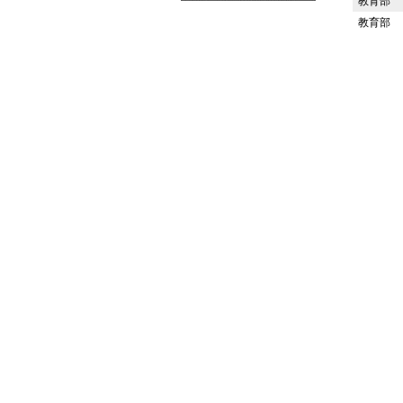
教育部
教育部
Premium Drupal Themes by Adaptivethemes