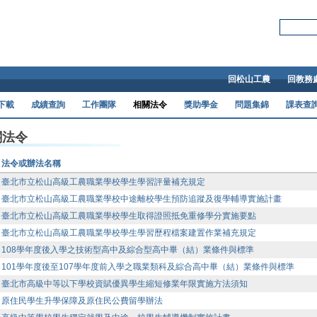
Skip to main content
搜尋本站:
回松山工農
回教務
下載
成績查詢
工作團隊
相關法令
獎助學金
問題集錦
課表查
關法令
法令或辦法名稱
臺北市立松山高級工農職業學校學生學習評量補充規定
臺北市立松山高級工農職業學校中途離校學生預防追蹤及復學輔導實施計畫
臺北市立松山高級工農職業學校學生取得證照抵免重修學分實施要點
臺北市立松山高級工農職業學校學生學習歷程檔案建置作業補充規定
108學年度後入學之技術型高中及綜合型高中畢（結）業條件與標準
101學年度後至107學年度前入學之職業類科及綜合高中畢（結）業條件與標準
臺北市高級中等以下學校資賦優異學生縮短修業年限實施方法須知
原住民學生升學保障及原住民公費留學辦法