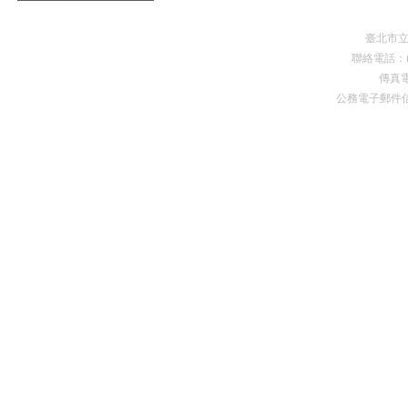
臺北市
聯絡電話：(0
傳真電
公務電子郵件
Premium Drupal Themes by Adaptivethemes