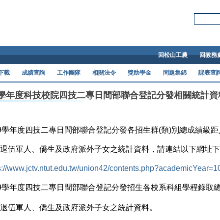
Skip to main content
搜尋本站:
回松山工農
回教務
下載
成績查詢
工作團隊
相關法令
獎助學金
問題集錦
課表查
09學年度科技校院四技二專日間部聯合登記分發相關統計資
09學年度四技二專日間部聯合登記分發
各招生群(類)別總成績級
退伍軍
人、僑生及政府派外子女之統計資
料，請連結以下網址下
s://www.jctv.ntut.edu.tw/union42/contents.php?academicYear=
09學年度四技二專日間部聯合登記分發招生各校系科組學程錄取
伍軍人、僑生及政府派外子女之統計資料。