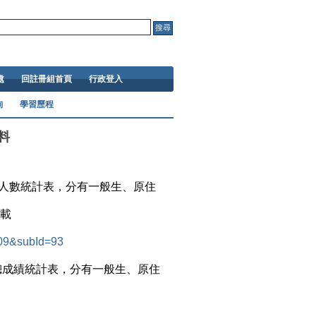
處
回註冊組首頁
行政登入
詢
學習歷程
料
距人數統計表
，分有一般生、原住
載
109&subId=93
總成績統計表，分有一般生、原住