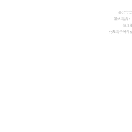
臺北市
聯絡電話：(0
傳真電
公務電子郵件
Premium Drupal Themes by Adaptivethemes