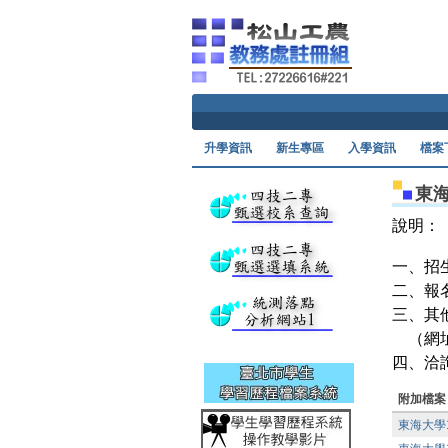
升學資訊
新生專區
入學資訊
檔案
東
說明：
一、招
二、報
三、其
（網
四、洽詢
附加檔案
東海大學