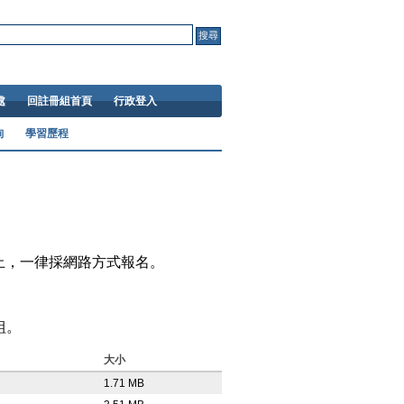
處
回註冊組首頁
行政登入
詢
學習歷程
時止，一律採網路方式報名。
生組。
大小
1.71 MB