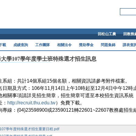
Skip to main content
搜尋本站:
回松山工農
回教務
下載
成績查詢
工作團隊
相關法令
獎助學金
問題集錦
課表查
海大學107學年度學士班特殊選才招生訊息
生系組：共計14個系組15個名額，相關資訊請參考附件檔案。
名日期及方式：106年11月14日上午10時起至12月4日中午12
他相關事項請詳見招生簡章，招生簡章可逕至本校招生資訊系統
址：
http://recruit.thu.edu.tw
）免費下載。
專線：(04)
23598900或23590121轉22601~22607教務處招
107學年度特殊選才招生重要日程.pdf