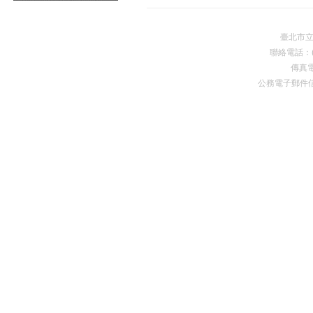
臺北市
聯絡電話：(0
傳真電
公務電子郵件
Premium Drupal Themes by Adaptivethemes