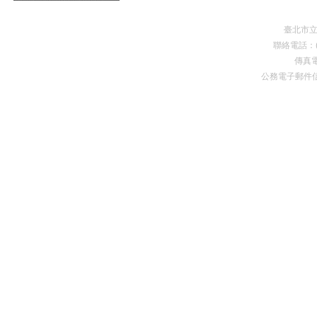
臺北市
聯絡電話：(0
傳真電
公務電子郵件
Premium Drupal Themes by Adaptivethemes