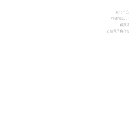
臺北市
聯絡電話：(0
傳真電
公務電子郵件
Premium Drupal Themes by Adaptivethemes